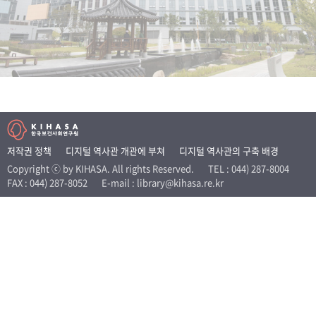
+1
성과 50선
숫자로 보는 50년
50
주년 광장
세계와 함께 한 KIHASA
VR 역사관
저작권 정책
디지털 역사관 개관에 부쳐
디지털 역사관의 구축 배경
Copyright ⓒ by KIHASA. All rights Reserved.
TEL : 044) 287-8004
FAX : 044) 287-8052
E-mail : library@kihasa.re.kr