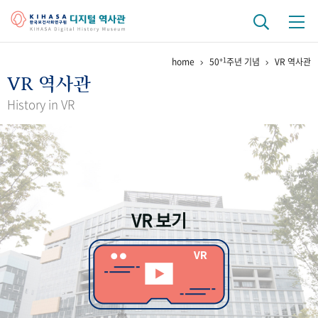
+1
home
50
주년 기념
VR 역사관
기관 역사
VR 역사관
걸어온 길
기관 변천사
역대 기관장
연구원 사람들
History in VR
연구 역사
정책과 연구
키워드로 보는 연구 역사
연구자들
간행물 변천사
VR 보기
기록물 아카이브
사진 아카이브
문서 기록물
행정박물
영상 기록물
+1
50
주년 기념