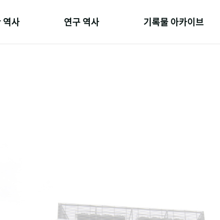
 역사
연구 역사
기록물 아카이브
온 길
정책과 연구
사진 아카이브
 변천사
키워드로 보는 연구 역사
문서 기록물
 기관장
연구자들
행정박물
 사람들
간행물 변천사
영상 기록물