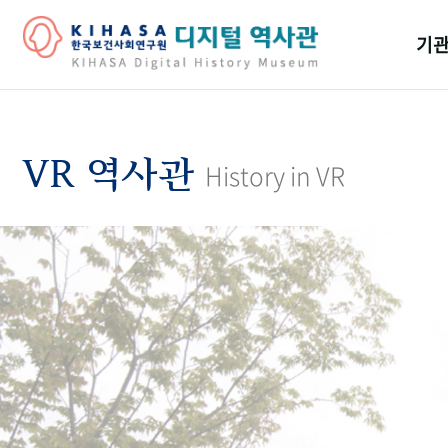
기관
걸어
기관
VR 역사관
History in VR
역대
연구원