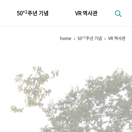
+1
50
주년 기념
VR 역사관
성과 50선
+1
home
50
주년 기념
VR 역사관
숫자로 보는 50년
+1
50
주년 광장
세계와 함께 한 KIHASA