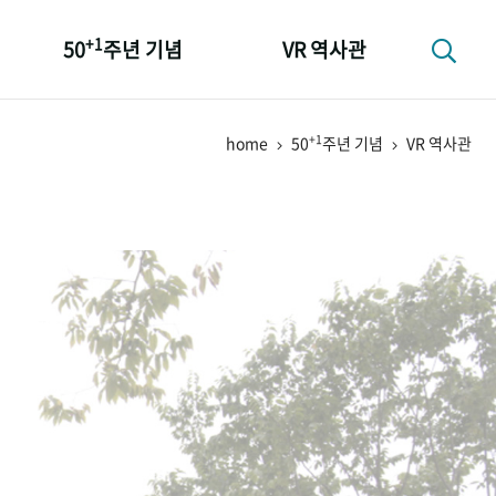
+1
50
주년 기념
VR 역사관
성과 50선
+1
home
50
주년 기념
VR 역사관
숫자로 보는 50년
+1
50
주년 광장
세계와 함께 한 KIHASA