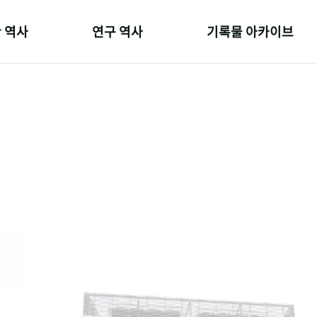
 역사
연구 역사
기록물 아카이브
온 길
정책과 연구
사진 아카이브
 변천사
키워드로 보는 연구 역사
문서 기록물
 기관장
연구자들
행정박물
 사람들
간행물 변천사
영상 기록물