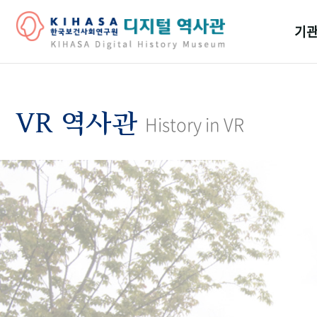
기관
걸어
기관
VR 역사관
History in VR
역대
연구원