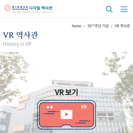
+1
home
50
주년 기념
VR 역사관
기관 역사
VR 역사관
걸어온 길
기관 변천사
역대 기관장
연구원 사람들
History in VR
연구 역사
정책과 연구
키워드로 보는 연구 역사
연구자들
간행물 변천사
VR 보기
기록물 아카이브
사진 아카이브
문서 기록물
행정박물
영상 기록물
+1
50
주년 기념