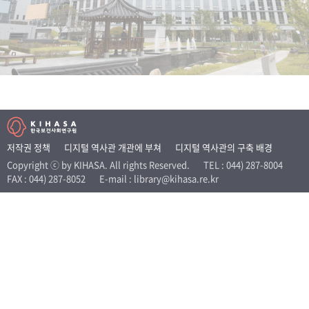
+1
성과 50선
숫자로 보는 50년
50
주년 광장
세계와 함께 한 KIHASA
VR 역사관
저작권 정책
디지털 역사관 개관에 부쳐
디지털 역사관의 구축 배경
Copyright ⓒ by KIHASA. All rights Reserved.
TEL : 044) 287-8004
FAX : 044) 287-8052
E-mail : library@kihasa.re.kr