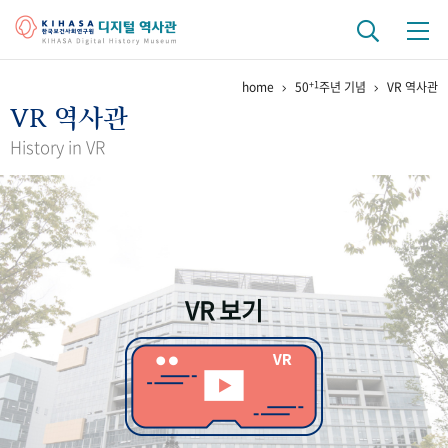
+1
home
50
주년 기념
VR 역사관
기관 역사
VR 역사관
걸어온 길
기관 변천사
역대 기관장
연구원 사람들
History in VR
연구 역사
정책과 연구
키워드로 보는 연구 역사
연구자들
간행물 변천사
VR 보기
기록물 아카이브
사진 아카이브
문서 기록물
행정박물
영상 기록물
+1
50
주년 기념