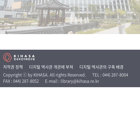
+1
성과 50선
숫자로 보는 50년
50
주년 광장
세계와 함께 한 KIHASA
VR 역사관
저작권 정책
디지털 역사관 개관에 부쳐
디지털 역사관의 구축 배경
Copyright ⓒ by KIHASA. All rights Reserved.
TEL : 044) 287-8004
FAX : 044) 287-8052
E-mail : library@kihasa.re.kr