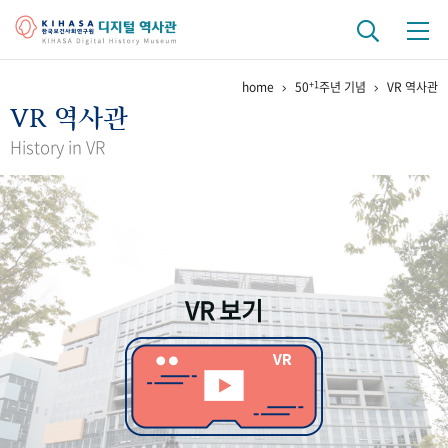
+1
home
50
주년 기념
VR 역사관
기관 역사
VR 역사관
걸어온 길
기관 변천사
역대 기관장
연구원 사람들
History in VR
연구 역사
정책과 연구
키워드로 보는 연구 역사
연구자들
간행물 변천사
VR 보기
기록물 아카이브
사진 아카이브
문서 기록물
행정박물
영상 기록물
+1
50
주년 기념