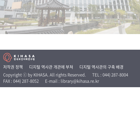
+1
성과 50선
숫자로 보는 50년
50
주년 광장
세계와 함께 한 KIHASA
VR 역사관
저작권 정책
디지털 역사관 개관에 부쳐
디지털 역사관의 구축 배경
Copyright ⓒ by KIHASA. All rights Reserved.
TEL : 044) 287-8004
FAX : 044) 287-8052
E-mail : library@kihasa.re.kr