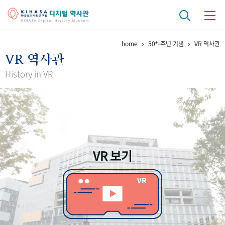
+1
home
50
주년 기념
VR 역사관
기관 역사
VR 역사관
걸어온 길
기관 변천사
역대 기관장
연구원 사람들
History in VR
연구 역사
정책과 연구
키워드로 보는 연구 역사
연구자들
간행물 변천사
VR 보기
기록물 아카이브
사진 아카이브
문서 기록물
행정박물
영상 기록물
+1
50
주년 기념