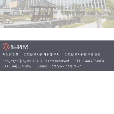
+1
성과 50선
숫자로 보는 50년
50
주년 광장
세계와 함께 한 KIHASA
VR 역사관
저작권 정책
디지털 역사관 개관에 부쳐
디지털 역사관의 구축 배경
Copyright ⓒ by KIHASA. All rights Reserved.
TEL : 044) 287-8004
FAX : 044) 287-8052
E-mail : library@kihasa.re.kr