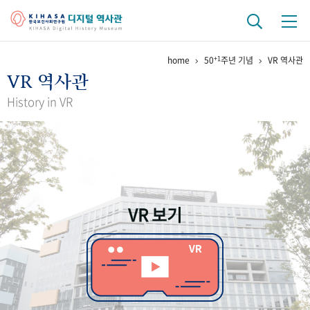
+1
home
50
주년 기념
VR 역사관
기관 역사
VR 역사관
걸어온 길
기관 변천사
역대 기관장
연구원 사람들
History in VR
연구 역사
정책과 연구
키워드로 보는 연구 역사
연구자들
간행물 변천사
VR 보기
기록물 아카이브
사진 아카이브
문서 기록물
행정박물
영상 기록물
+1
50
주년 기념