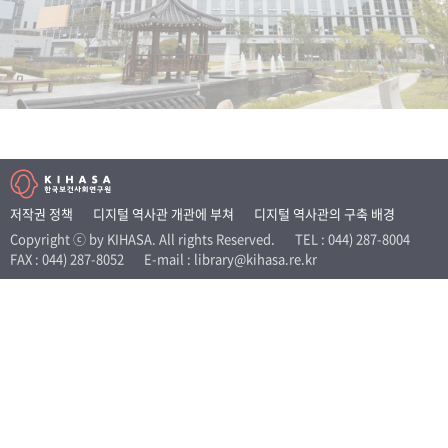
+1
성과 50선
숫자로 보는 50년
50
주년 광장
세계와 함께 한 KIHASA
VR 역사관
저작권 정책
디지털 역사관 개관에 부쳐
디지털 역사관의 구축 배경
Copyright ⓒ by KIHASA. All rights Reserved.
TEL : 044) 287-8004
FAX : 044) 287-8052
E-mail : library@kihasa.re.kr