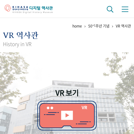
+1
home
50
주년 기념
VR 역사관
기관 역사
VR 역사관
걸어온 길
기관 변천사
역대 기관장
연구원 사람들
History in VR
연구 역사
정책과 연구
키워드로 보는 연구 역사
연구자들
간행물 변천사
VR 보기
기록물 아카이브
사진 아카이브
문서 기록물
행정박물
영상 기록물
+1
50
주년 기념