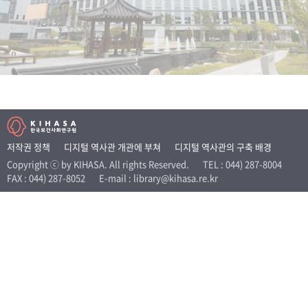
+1
성과 50선
숫자로 보는 50년
50
주년 광장
세계와 함께 한 KIHASA
VR 역사관
저작권 정책
디지털 역사관 개관에 부쳐
디지털 역사관의 구축 배경
Copyright ⓒ by KIHASA. All rights Reserved.
TEL : 044) 287-8004
FAX : 044) 287-8052
E-mail : library@kihasa.re.kr