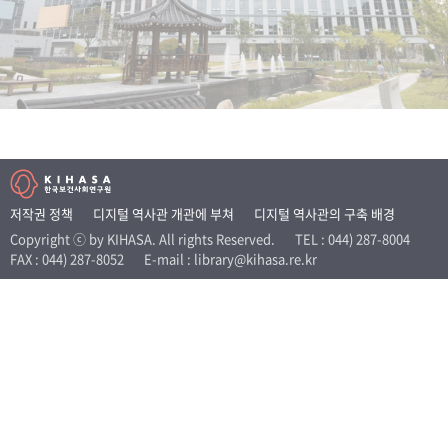
+1
성과 50선
숫자로 보는 50년
50
주년 광장
세계와 함께 한 KIHASA
VR 역사관
저작권 정책
디지털 역사관 개관에 부쳐
디지털 역사관의 구축 배경
Copyright ⓒ by KIHASA. All rights Reserved.
TEL : 044) 287-8004
FAX : 044) 287-8052
E-mail : library@kihasa.re.kr