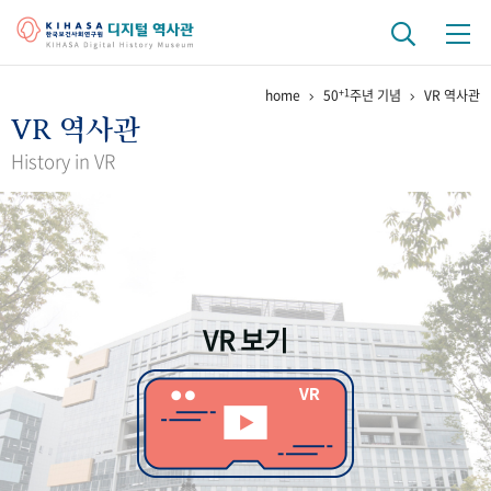
+1
home
50
주년 기념
VR 역사관
기관 역사
VR 역사관
걸어온 길
기관 변천사
역대 기관장
연구원 사람들
History in VR
연구 역사
정책과 연구
키워드로 보는 연구 역사
연구자들
간행물 변천사
VR 보기
기록물 아카이브
사진 아카이브
문서 기록물
행정박물
영상 기록물
+1
50
주년 기념