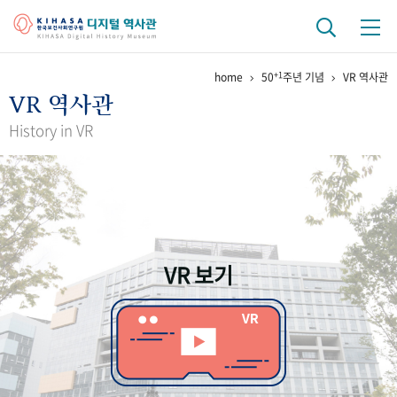
+1
home
50
주년 기념
VR 역사관
기관 역사
VR 역사관
걸어온 길
기관 변천사
역대 기관장
연구원 사람들
History in VR
연구 역사
정책과 연구
키워드로 보는 연구 역사
연구자들
간행물 변천사
VR 보기
기록물 아카이브
사진 아카이브
문서 기록물
행정박물
영상 기록물
+1
50
주년 기념