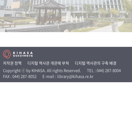
+1
성과 50선
숫자로 보는 50년
50
주년 광장
세계와 함께 한 KIHASA
VR 역사관
저작권 정책
디지털 역사관 개관에 부쳐
디지털 역사관의 구축 배경
Copyright ⓒ by KIHASA. All rights Reserved.
TEL : 044) 287-8004
FAX : 044) 287-8052
E-mail : library@kihasa.re.kr