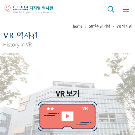
+1
home
50
주년 기념
VR 역사관
기관 역사
VR 역사관
걸어온 길
기관 변천사
역대 기관장
연구원 사람들
History in VR
연구 역사
정책과 연구
키워드로 보는 연구 역사
연구자들
간행물 변천사
VR 보기
기록물 아카이브
사진 아카이브
문서 기록물
행정박물
영상 기록물
+1
50
주년 기념