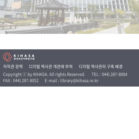
+1
성과 50선
숫자로 보는 50년
50
주년 광장
세계와 함께 한 KIHASA
VR 역사관
저작권 정책
디지털 역사관 개관에 부쳐
디지털 역사관의 구축 배경
Copyright ⓒ by KIHASA. All rights Reserved.
TEL : 044) 287-8004
FAX : 044) 287-8052
E-mail : library@kihasa.re.kr