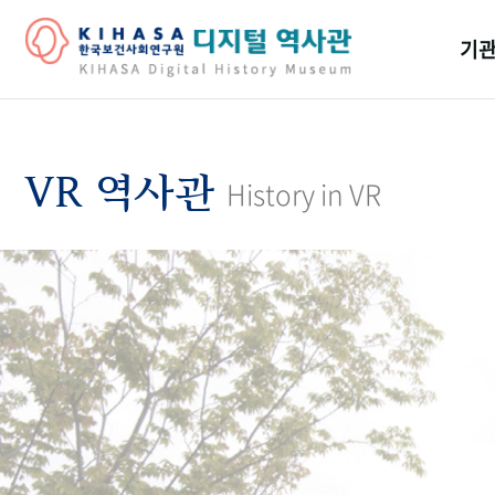
기관
걸어
기관
VR 역사관
History in VR
역대
연구원