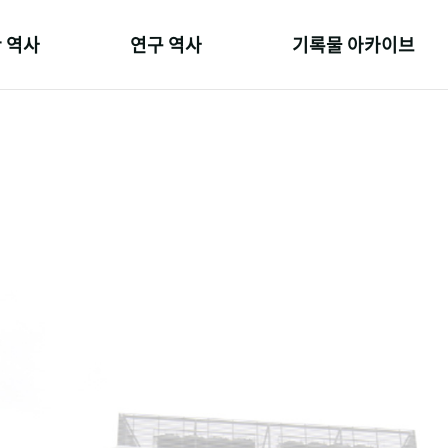
 역사
연구 역사
기록물 아카이브
온 길
정책과 연구
사진 아카이브
 변천사
키워드로 보는 연구 역사
문서 기록물
 기관장
연구자들
행정박물
 사람들
간행물 변천사
영상 기록물