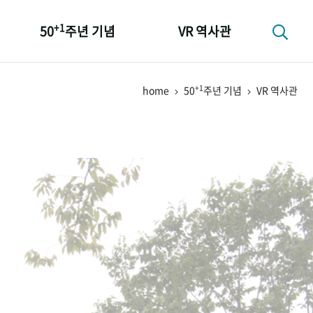
+1
50
주년 기념
VR 역사관
성과 50선
+1
home
50
주년 기념
VR 역사관
숫자로 보는 50년
+1
50
주년 광장
세계와 함께 한 KIHASA