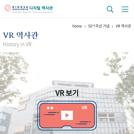
+1
home
50
주년 기념
VR 역사관
기관 역사
VR 역사관
걸어온 길
기관 변천사
역대 기관장
연구원 사람들
History in VR
연구 역사
정책과 연구
키워드로 보는 연구 역사
연구자들
간행물 변천사
VR 보기
기록물 아카이브
사진 아카이브
문서 기록물
행정박물
영상 기록물
+1
50
주년 기념