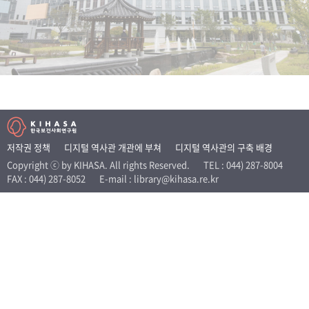
+1
성과 50선
숫자로 보는 50년
50
주년 광장
세계와 함께 한 KIHASA
VR 역사관
저작권 정책
디지털 역사관 개관에 부쳐
디지털 역사관의 구축 배경
Copyright ⓒ by KIHASA. All rights Reserved.
TEL : 044) 287-8004
FAX : 044) 287-8052
E-mail : library@kihasa.re.kr