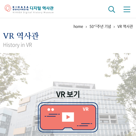
+1
home
50
주년 기념
VR 역사관
기관 역사
VR 역사관
걸어온 길
기관 변천사
역대 기관장
연구원 사람들
History in VR
연구 역사
정책과 연구
키워드로 보는 연구 역사
연구자들
간행물 변천사
VR 보기
기록물 아카이브
사진 아카이브
문서 기록물
행정박물
영상 기록물
+1
50
주년 기념