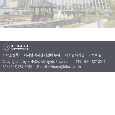
+1
성과 50선
숫자로 보는 50년
50
주년 광장
세계와 함께 한 KIHASA
VR 역사관
저작권 정책
디지털 역사관 개관에 부쳐
디지털 역사관의 구축 배경
Copyright ⓒ by KIHASA. All rights Reserved.
TEL : 044) 287-8004
FAX : 044) 287-8052
E-mail : library@kihasa.re.kr