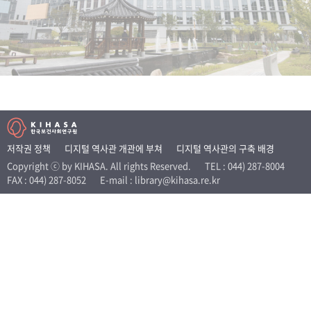
+1
성과 50선
숫자로 보는 50년
50
주년 광장
세계와 함께 한 KIHASA
VR 역사관
저작권 정책
디지털 역사관 개관에 부쳐
디지털 역사관의 구축 배경
Copyright ⓒ by KIHASA. All rights Reserved.
TEL : 044) 287-8004
FAX : 044) 287-8052
E-mail : library@kihasa.re.kr