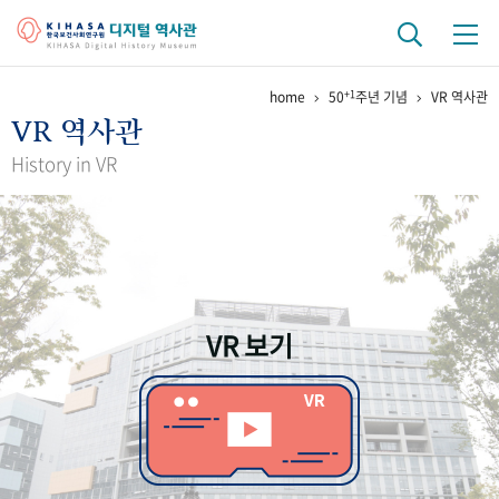
+1
home
50
주년 기념
VR 역사관
기관 역사
VR 역사관
걸어온 길
기관 변천사
역대 기관장
연구원 사람들
History in VR
연구 역사
정책과 연구
키워드로 보는 연구 역사
연구자들
간행물 변천사
VR 보기
기록물 아카이브
사진 아카이브
문서 기록물
행정박물
영상 기록물
+1
50
주년 기념