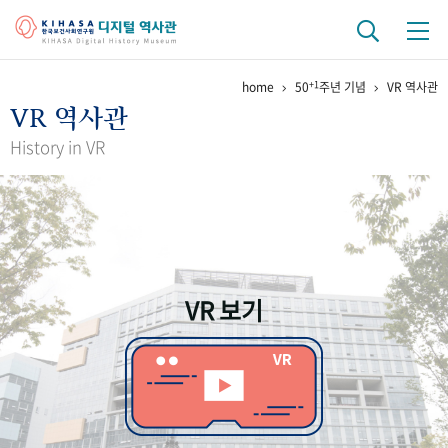
+1
home
50
주년 기념
VR 역사관
기관 역사
VR 역사관
걸어온 길
기관 변천사
역대 기관장
연구원 사람들
History in VR
연구 역사
정책과 연구
키워드로 보는 연구 역사
연구자들
간행물 변천사
VR 보기
기록물 아카이브
사진 아카이브
문서 기록물
행정박물
영상 기록물
+1
50
주년 기념