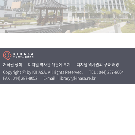
+1
성과 50선
숫자로 보는 50년
50
주년 광장
세계와 함께 한 KIHASA
VR 역사관
저작권 정책
디지털 역사관 개관에 부쳐
디지털 역사관의 구축 배경
Copyright ⓒ by KIHASA. All rights Reserved.
TEL : 044) 287-8004
FAX : 044) 287-8052
E-mail : library@kihasa.re.kr