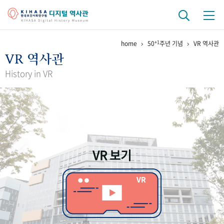
+1
home
50
주년 기념
VR 역사관
기관 역사
VR 역사관
걸어온 길
기관 변천사
역대 기관장
연구원 사람들
History in VR
연구 역사
정책과 연구
키워드로 보는 연구 역사
연구자들
간행물 변천사
VR 보기
기록물 아카이브
사진 아카이브
문서 기록물
행정박물
영상 기록물
+1
50
주년 기념