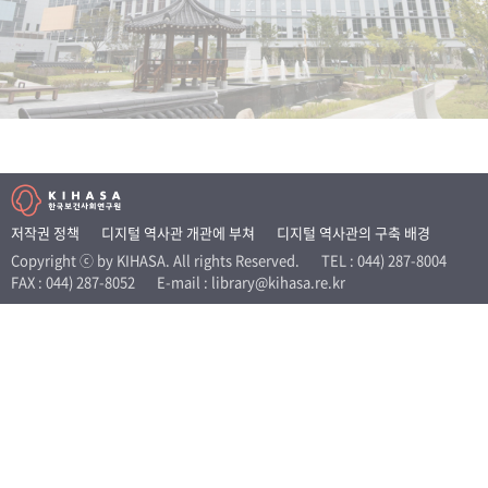
+1
성과 50선
숫자로 보는 50년
50
주년 광장
세계와 함께 한 KIHASA
VR 역사관
저작권 정책
디지털 역사관 개관에 부쳐
디지털 역사관의 구축 배경
Copyright ⓒ by KIHASA. All rights Reserved.
TEL : 044) 287-8004
FAX : 044) 287-8052
E-mail : library@kihasa.re.kr