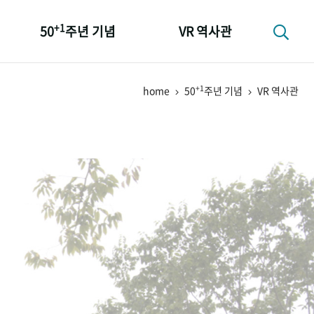
+1
50
주년 기념
VR 역사관
성과 50선
+1
home
50
주년 기념
VR 역사관
숫자로 보는 50년
+1
50
주년 광장
세계와 함께 한 KIHASA