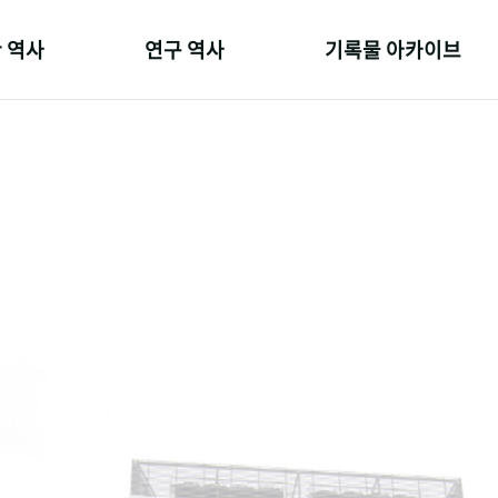
 역사
연구 역사
기록물 아카이브
온 길
정책과 연구
사진 아카이브
 변천사
키워드로 보는 연구 역사
문서 기록물
 기관장
연구자들
행정박물
 사람들
간행물 변천사
영상 기록물