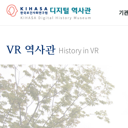
기관
걸어
기관
VR 역사관
History in VR
역대
연구원