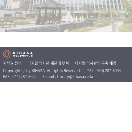
+1
성과 50선
숫자로 보는 50년
50
주년 광장
세계와 함께 한 KIHASA
VR 역사관
저작권 정책
디지털 역사관 개관에 부쳐
디지털 역사관의 구축 배경
Copyright ⓒ by KIHASA. All rights Reserved.
TEL : 044) 287-8004
FAX : 044) 287-8052
E-mail : library@kihasa.re.kr