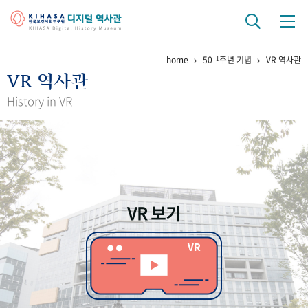
+1
home
50
주년 기념
VR 역사관
기관 역사
VR 역사관
걸어온 길
기관 변천사
역대 기관장
연구원 사람들
History in VR
연구 역사
정책과 연구
키워드로 보는 연구 역사
연구자들
간행물 변천사
VR 보기
기록물 아카이브
사진 아카이브
문서 기록물
행정박물
영상 기록물
+1
50
주년 기념