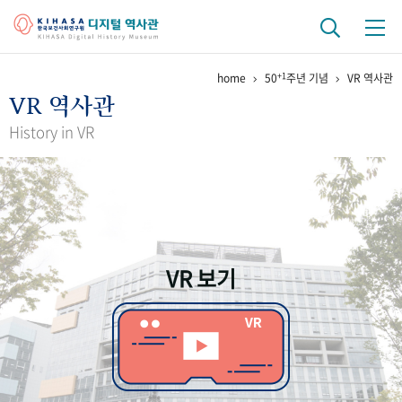
+1
home
50
주년 기념
VR 역사관
기관 역사
VR 역사관
걸어온 길
기관 변천사
역대 기관장
연구원 사람들
History in VR
연구 역사
정책과 연구
키워드로 보는 연구 역사
연구자들
간행물 변천사
VR 보기
기록물 아카이브
사진 아카이브
문서 기록물
행정박물
영상 기록물
+1
50
주년 기념