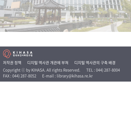
+1
성과 50선
숫자로 보는 50년
50
주년 광장
세계와 함께 한 KIHASA
VR 역사관
저작권 정책
디지털 역사관 개관에 부쳐
디지털 역사관의 구축 배경
Copyright ⓒ by KIHASA. All rights Reserved.
TEL : 044) 287-8004
FAX : 044) 287-8052
E-mail : library@kihasa.re.kr