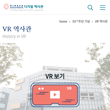
+1
home
50
주년 기념
VR 역사관
기관 역사
VR 역사관
걸어온 길
기관 변천사
역대 기관장
연구원 사람들
History in VR
연구 역사
정책과 연구
키워드로 보는 연구 역사
연구자들
간행물 변천사
VR 보기
기록물 아카이브
사진 아카이브
문서 기록물
행정박물
영상 기록물
+1
50
주년 기념