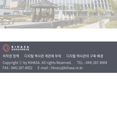
+1
성과 50선
숫자로 보는 50년
50
주년 광장
세계와 함께 한 KIHASA
VR 역사관
저작권 정책
디지털 역사관 개관에 부쳐
디지털 역사관의 구축 배경
Copyright ⓒ by KIHASA. All rights Reserved.
TEL : 044) 287-8004
FAX : 044) 287-8052
E-mail : library@kihasa.re.kr