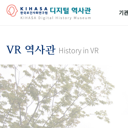
기관
걸어
기관
VR 역사관
History in VR
역대
연구원