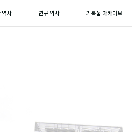
 역사
연구 역사
기록물 아카이브
온 길
정책과 연구
사진 아카이브
 변천사
키워드로 보는 연구 역사
문서 기록물
 기관장
연구자들
행정박물
 사람들
간행물 변천사
영상 기록물