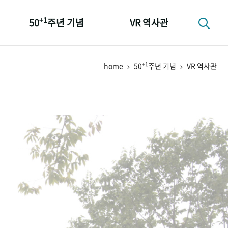
+1
50
주년 기념
VR 역사관
성과 50선
+1
home
50
주년 기념
VR 역사관
숫자로 보는 50년
+1
50
주년 광장
세계와 함께 한 KIHASA