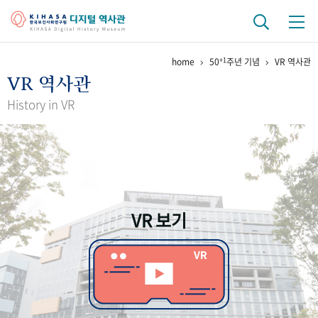
+1
home
50
주년 기념
VR 역사관
기관 역사
VR 역사관
걸어온 길
기관 변천사
역대 기관장
연구원 사람들
History in VR
연구 역사
정책과 연구
키워드로 보는 연구 역사
연구자들
간행물 변천사
VR 보기
기록물 아카이브
사진 아카이브
문서 기록물
행정박물
영상 기록물
+1
50
주년 기념