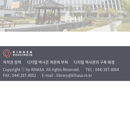
+1
성과 50선
숫자로 보는 50년
50
주년 광장
세계와 함께 한 KIHASA
VR 역사관
저작권 정책
디지털 역사관 개관에 부쳐
디지털 역사관의 구축 배경
Copyright ⓒ by KIHASA. All rights Reserved.
TEL : 044) 287-8004
FAX : 044) 287-8052
E-mail : library@kihasa.re.kr