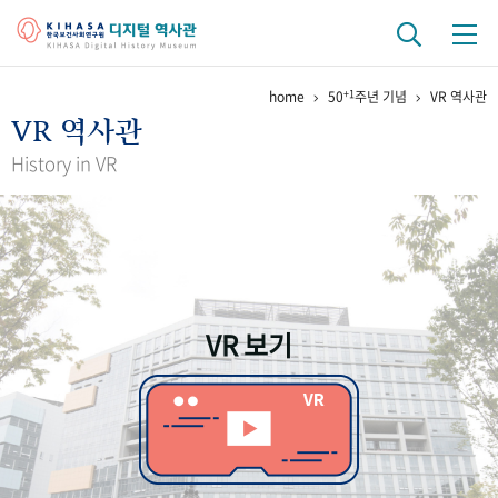
+1
home
50
주년 기념
VR 역사관
기관 역사
VR 역사관
걸어온 길
기관 변천사
역대 기관장
연구원 사람들
History in VR
연구 역사
정책과 연구
키워드로 보는 연구 역사
연구자들
간행물 변천사
VR 보기
기록물 아카이브
사진 아카이브
문서 기록물
행정박물
영상 기록물
+1
50
주년 기념