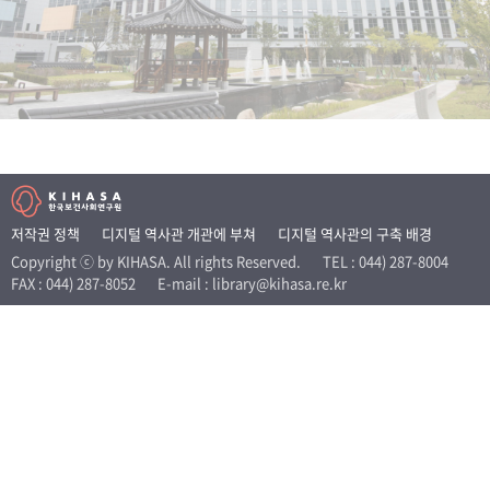
+1
성과 50선
숫자로 보는 50년
50
주년 광장
세계와 함께 한 KIHASA
VR 역사관
저작권 정책
디지털 역사관 개관에 부쳐
디지털 역사관의 구축 배경
Copyright ⓒ by KIHASA. All rights Reserved.
TEL : 044) 287-8004
FAX : 044) 287-8052
E-mail : library@kihasa.re.kr