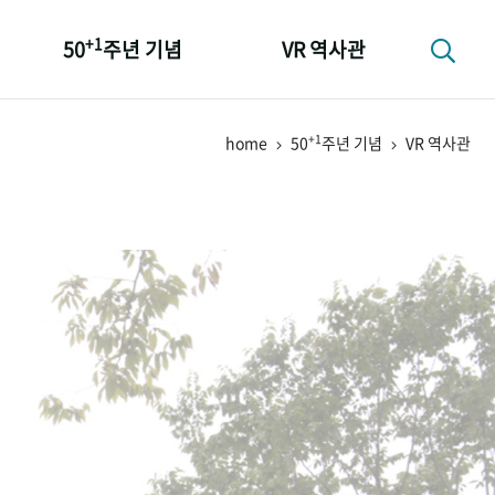
+1
50
주년 기념
VR 역사관
성과 50선
+1
home
50
주년 기념
VR 역사관
숫자로 보는 50년
+1
50
주년 광장
세계와 함께 한 KIHASA