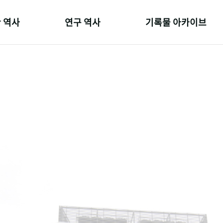
 역사
연구 역사
기록물 아카이브
온 길
정책과 연구
사진 아카이브
 변천사
키워드로 보는 연구 역사
문서 기록물
 기관장
연구자들
행정박물
 사람들
간행물 변천사
영상 기록물