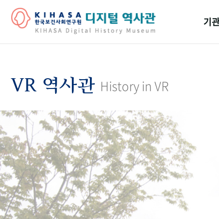
기관
걸어
기관
VR 역사관
History in VR
역대
연구원