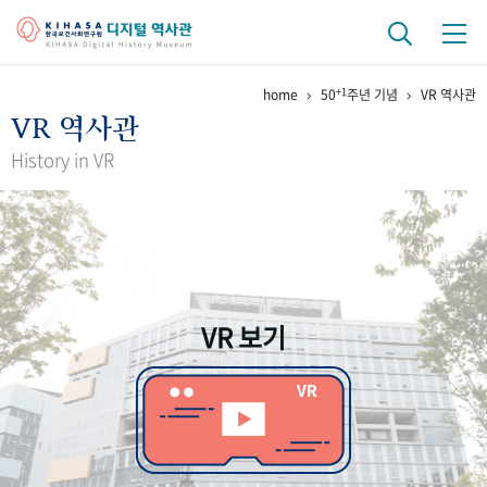
+1
home
50
주년 기념
VR 역사관
기관 역사
VR 역사관
걸어온 길
기관 변천사
역대 기관장
연구원 사람들
History in VR
연구 역사
정책과 연구
키워드로 보는 연구 역사
연구자들
간행물 변천사
VR 보기
기록물 아카이브
사진 아카이브
문서 기록물
행정박물
영상 기록물
+1
50
주년 기념