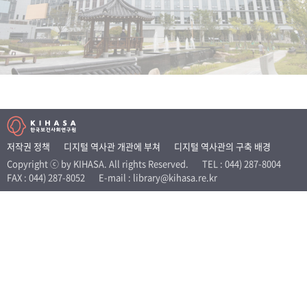
+1
성과 50선
숫자로 보는 50년
50
주년 광장
세계와 함께 한 KIHASA
VR 역사관
저작권 정책
디지털 역사관 개관에 부쳐
디지털 역사관의 구축 배경
Copyright ⓒ by KIHASA. All rights Reserved.
TEL : 044) 287-8004
FAX : 044) 287-8052
E-mail : library@kihasa.re.kr