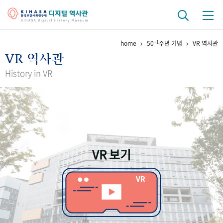
+1
home
50
주년 기념
VR 역사관
기관 역사
VR 역사관
걸어온 길
기관 변천사
역대 기관장
연구원 사람들
History in VR
연구 역사
정책과 연구
키워드로 보는 연구 역사
연구자들
간행물 변천사
VR 보기
기록물 아카이브
사진 아카이브
문서 기록물
행정박물
영상 기록물
+1
50
주년 기념