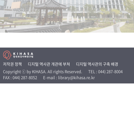
+1
성과 50선
숫자로 보는 50년
50
주년 광장
세계와 함께 한 KIHASA
VR 역사관
저작권 정책
디지털 역사관 개관에 부쳐
디지털 역사관의 구축 배경
Copyright ⓒ by KIHASA. All rights Reserved.
TEL : 044) 287-8004
FAX : 044) 287-8052
E-mail : library@kihasa.re.kr