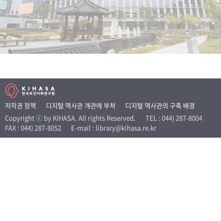
+1
성과 50선
숫자로 보는 50년
50
주년 광장
세계와 함께 한 KIHASA
VR 역사관
저작권 정책
디지털 역사관 개관에 부쳐
디지털 역사관의 구축 배경
Copyright ⓒ by KIHASA. All rights Reserved.
TEL : 044) 287-8004
FAX : 044) 287-8052
E-mail : library@kihasa.re.kr