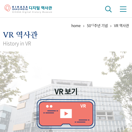
+1
home
50
주년 기념
VR 역사관
기관 역사
VR 역사관
걸어온 길
기관 변천사
역대 기관장
연구원 사람들
History in VR
연구 역사
정책과 연구
키워드로 보는 연구 역사
연구자들
간행물 변천사
VR 보기
기록물 아카이브
사진 아카이브
문서 기록물
행정박물
영상 기록물
+1
50
주년 기념