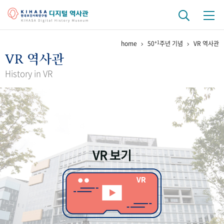
+1
home
50
주년 기념
VR 역사관
기관 역사
VR 역사관
걸어온 길
기관 변천사
역대 기관장
연구원 사람들
History in VR
연구 역사
정책과 연구
키워드로 보는 연구 역사
연구자들
간행물 변천사
VR 보기
기록물 아카이브
사진 아카이브
문서 기록물
행정박물
영상 기록물
+1
50
주년 기념