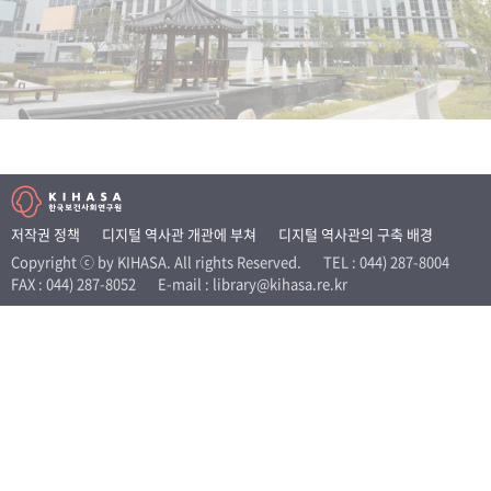
+1
성과 50선
숫자로 보는 50년
50
주년 광장
세계와 함께 한 KIHASA
VR 역사관
저작권 정책
디지털 역사관 개관에 부쳐
디지털 역사관의 구축 배경
Copyright ⓒ by KIHASA. All rights Reserved.
TEL : 044) 287-8004
FAX : 044) 287-8052
E-mail : library@kihasa.re.kr