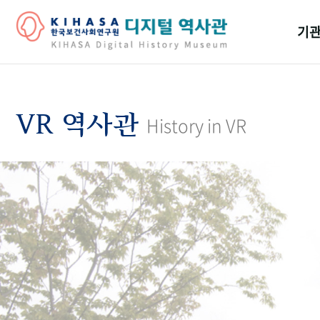
기관
걸어
기관
VR 역사관
History in VR
역대
연구원