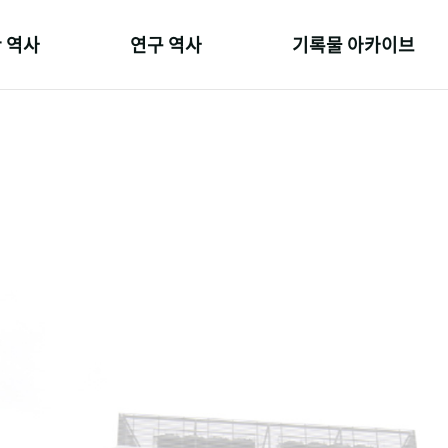
 역사
연구 역사
기록물 아카이브
온 길
정책과 연구
사진 아카이브
 변천사
키워드로 보는 연구 역사
문서 기록물
 기관장
연구자들
행정박물
 사람들
간행물 변천사
영상 기록물