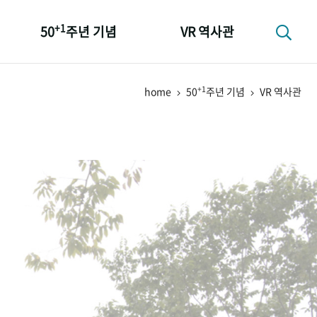
+1
50
주년 기념
VR 역사관
성과 50선
+1
home
50
주년 기념
VR 역사관
숫자로 보는 50년
+1
50
주년 광장
세계와 함께 한 KIHASA