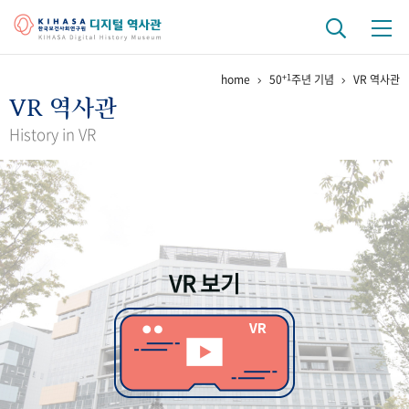
+1
home
50
주년 기념
VR 역사관
기관 역사
VR 역사관
걸어온 길
기관 변천사
역대 기관장
연구원 사람들
History in VR
연구 역사
정책과 연구
키워드로 보는 연구 역사
연구자들
간행물 변천사
VR 보기
기록물 아카이브
사진 아카이브
문서 기록물
행정박물
영상 기록물
+1
50
주년 기념