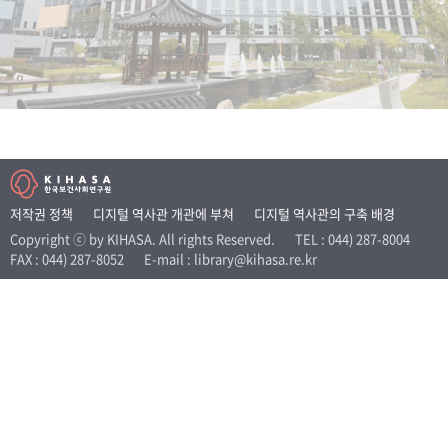
+1
성과 50선
숫자로 보는 50년
50
주년 광장
세계와 함께 한 KIHASA
VR 역사관
저작권 정책
디지털 역사관 개관에 부쳐
디지털 역사관의 구축 배경
Copyright ⓒ by KIHASA. All rights Reserved.
TEL : 044) 287-8004
FAX : 044) 287-8052
E-mail : library@kihasa.re.kr