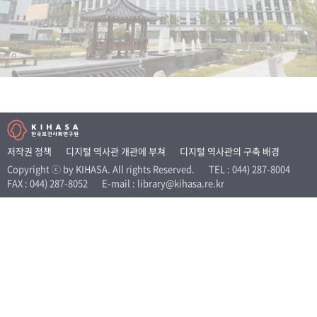
+1
성과 50선
숫자로 보는 50년
50
주년 광장
세계와 함께 한 KIHASA
VR 역사관
저작권 정책
디지털 역사관 개관에 부쳐
디지털 역사관의 구축 배경
Copyright ⓒ by KIHASA. All rights Reserved.
TEL : 044) 287-8004
FAX : 044) 287-8052
E-mail : library@kihasa.re.kr