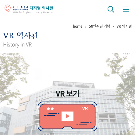
+1
home
50
주년 기념
VR 역사관
기관 역사
VR 역사관
걸어온 길
기관 변천사
역대 기관장
연구원 사람들
History in VR
연구 역사
정책과 연구
키워드로 보는 연구 역사
연구자들
간행물 변천사
VR 보기
기록물 아카이브
사진 아카이브
문서 기록물
행정박물
영상 기록물
+1
50
주년 기념