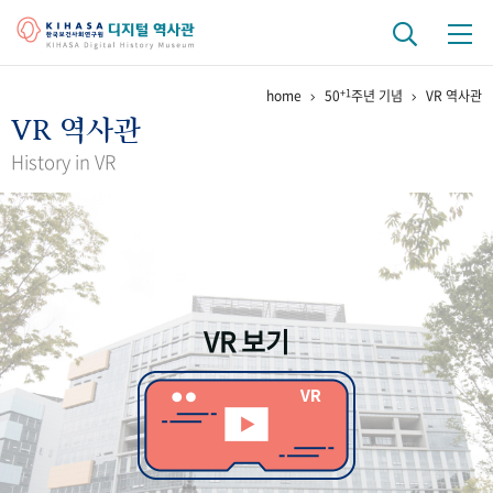
+1
home
50
주년 기념
VR 역사관
기관 역사
VR 역사관
걸어온 길
기관 변천사
역대 기관장
연구원 사람들
History in VR
연구 역사
정책과 연구
키워드로 보는 연구 역사
연구자들
간행물 변천사
VR 보기
기록물 아카이브
사진 아카이브
문서 기록물
행정박물
영상 기록물
+1
50
주년 기념