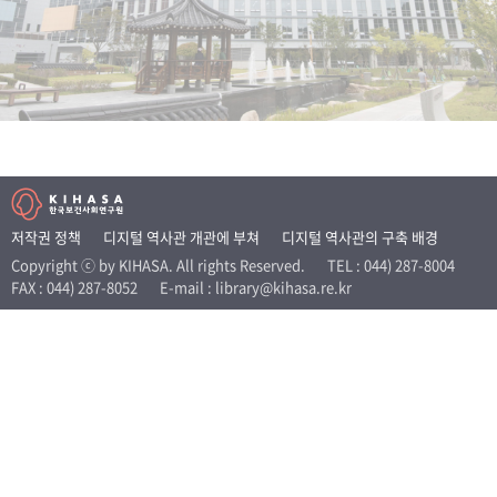
+1
성과 50선
숫자로 보는 50년
50
주년 광장
세계와 함께 한 KIHASA
VR 역사관
저작권 정책
디지털 역사관 개관에 부쳐
디지털 역사관의 구축 배경
Copyright ⓒ by KIHASA. All rights Reserved.
TEL : 044) 287-8004
FAX : 044) 287-8052
E-mail : library@kihasa.re.kr