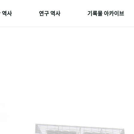
 역사
연구 역사
기록물 아카이브
온 길
정책과 연구
사진 아카이브
 변천사
키워드로 보는 연구 역사
문서 기록물
 기관장
연구자들
행정박물
 사람들
간행물 변천사
영상 기록물