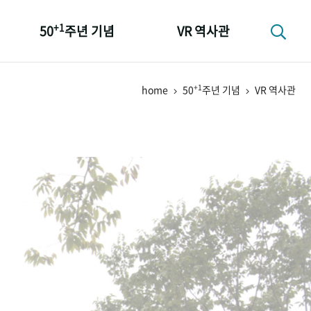
+1
50
주년 기념
VR 역사관
성과 50선
+1
home
50
주년 기념
VR 역사관
숫자로 보는 50년
+1
50
주년 광장
세계와 함께 한 KIHASA