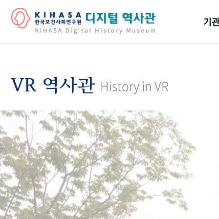
기관
걸어
기관
VR 역사관
History in VR
역대
연구원