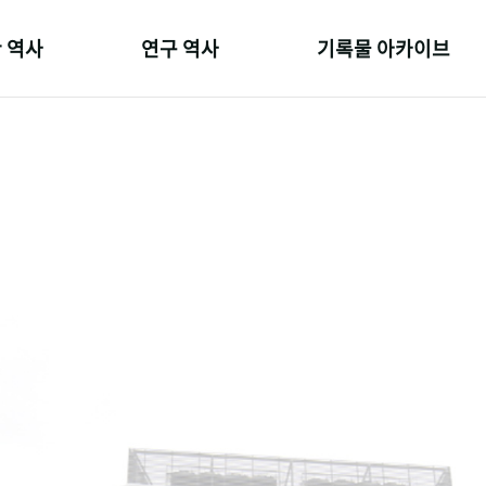
 역사
연구 역사
기록물 아카이브
온 길
정책과 연구
사진 아카이브
 변천사
키워드로 보는 연구 역사
문서 기록물
 기관장
연구자들
행정박물
 사람들
간행물 변천사
영상 기록물