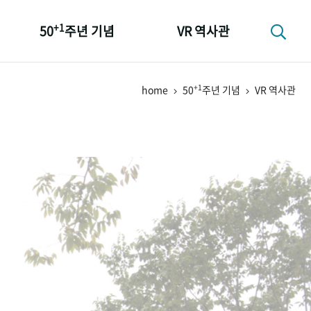
+1
50
주년 기념
VR 역사관
성과 50선
+1
home
50
주년 기념
VR 역사관
숫자로 보는 50년
+1
50
주년 광장
세계와 함께 한 KIHASA