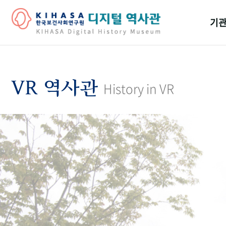
기관
걸어
기관
VR 역사관
History in VR
역대
연구원