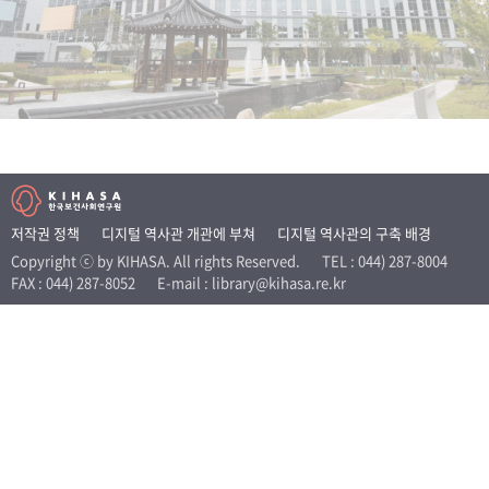
+1
성과 50선
숫자로 보는 50년
50
주년 광장
세계와 함께 한 KIHASA
VR 역사관
저작권 정책
디지털 역사관 개관에 부쳐
디지털 역사관의 구축 배경
Copyright ⓒ by KIHASA. All rights Reserved.
TEL : 044) 287-8004
FAX : 044) 287-8052
E-mail : library@kihasa.re.kr