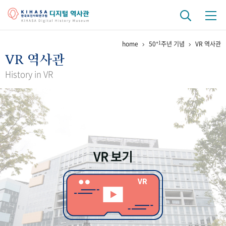
+1
home
50
주년 기념
VR 역사관
기관 역사
VR 역사관
걸어온 길
기관 변천사
역대 기관장
연구원 사람들
History in VR
연구 역사
정책과 연구
키워드로 보는 연구 역사
연구자들
간행물 변천사
VR 보기
기록물 아카이브
사진 아카이브
문서 기록물
행정박물
영상 기록물
+1
50
주년 기념