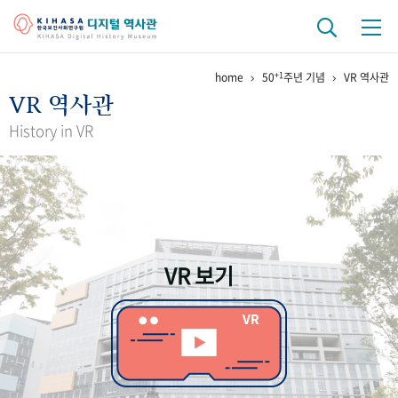
+1
home
50
주년 기념
VR 역사관
기관 역사
VR 역사관
걸어온 길
기관 변천사
역대 기관장
연구원 사람들
History in VR
연구 역사
정책과 연구
키워드로 보는 연구 역사
연구자들
간행물 변천사
VR 보기
기록물 아카이브
사진 아카이브
문서 기록물
행정박물
영상 기록물
+1
50
주년 기념