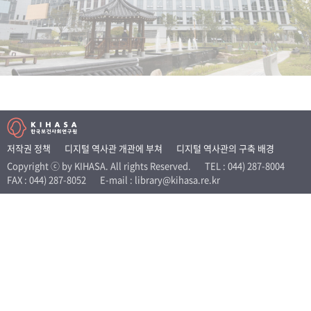
+1
성과 50선
숫자로 보는 50년
50
주년 광장
세계와 함께 한 KIHASA
VR 역사관
저작권 정책
디지털 역사관 개관에 부쳐
디지털 역사관의 구축 배경
Copyright ⓒ by KIHASA. All rights Reserved.
TEL : 044) 287-8004
FAX : 044) 287-8052
E-mail : library@kihasa.re.kr