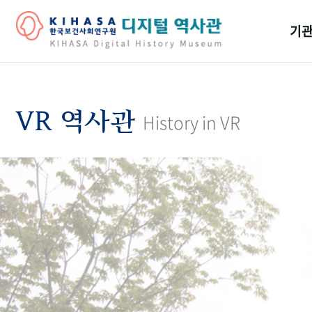
기관
걸어
기관
VR 역사관
History in VR
역대
연구원