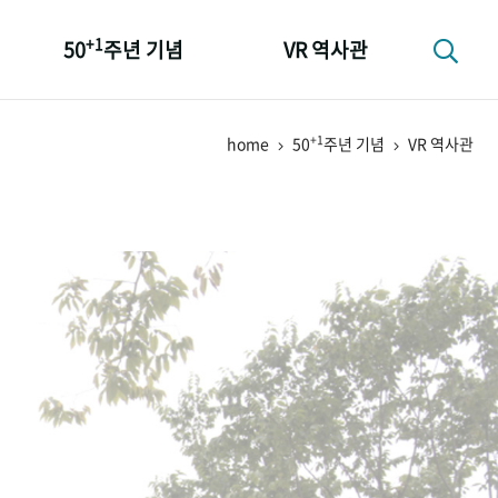
+1
50
주년 기념
VR 역사관
성과 50선
+1
home
50
주년 기념
VR 역사관
숫자로 보는 50년
+1
50
주년 광장
세계와 함께 한 KIHASA