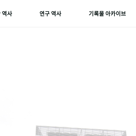
 역사
연구 역사
기록물 아카이브
온 길
정책과 연구
사진 아카이브
 변천사
키워드로 보는 연구 역사
문서 기록물
 기관장
연구자들
행정박물
 사람들
간행물 변천사
영상 기록물