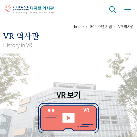
+1
home
50
주년 기념
VR 역사관
기관 역사
VR 역사관
걸어온 길
기관 변천사
역대 기관장
연구원 사람들
History in VR
연구 역사
정책과 연구
키워드로 보는 연구 역사
연구자들
간행물 변천사
VR 보기
기록물 아카이브
사진 아카이브
문서 기록물
행정박물
영상 기록물
+1
50
주년 기념