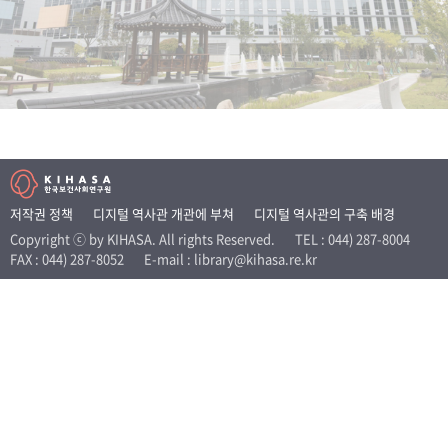
+1
성과 50선
숫자로 보는 50년
50
주년 광장
세계와 함께 한 KIHASA
VR 역사관
저작권 정책
디지털 역사관 개관에 부쳐
디지털 역사관의 구축 배경
Copyright ⓒ by KIHASA. All rights Reserved.
TEL : 044) 287-8004
FAX : 044) 287-8052
E-mail : library@kihasa.re.kr