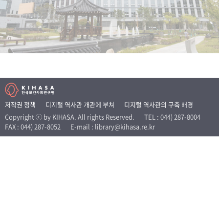
+1
성과 50선
숫자로 보는 50년
50
주년 광장
세계와 함께 한 KIHASA
VR 역사관
저작권 정책
디지털 역사관 개관에 부쳐
디지털 역사관의 구축 배경
Copyright ⓒ by KIHASA. All rights Reserved.
TEL : 044) 287-8004
FAX : 044) 287-8052
E-mail : library@kihasa.re.kr