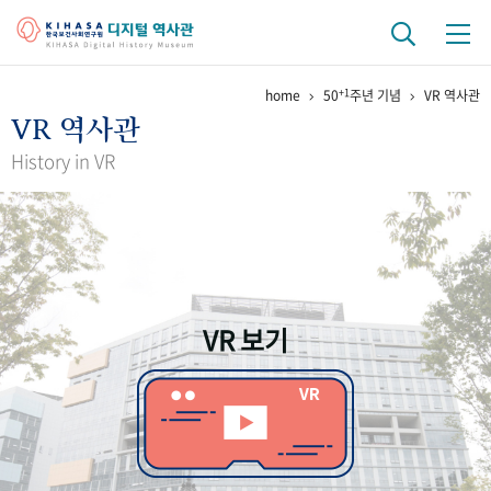
+1
home
50
주년 기념
VR 역사관
기관 역사
VR 역사관
걸어온 길
기관 변천사
역대 기관장
연구원 사람들
History in VR
연구 역사
정책과 연구
키워드로 보는 연구 역사
연구자들
간행물 변천사
VR 보기
기록물 아카이브
사진 아카이브
문서 기록물
행정박물
영상 기록물
+1
50
주년 기념