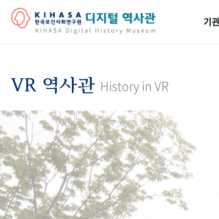
기관
걸어
기관
VR 역사관
History in VR
역대
연구원