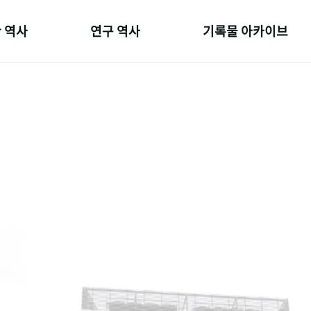
 역사
연구 역사
기록물 아카이브
온 길
정책과 연구
사진 아카이브
 변천사
키워드로 보는 연구 역사
문서 기록물
 기관장
연구자들
행정박물
 사람들
간행물 변천사
영상 기록물