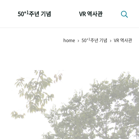
+1
50
주년 기념
VR 역사관
성과 50선
+1
home
50
주년 기념
VR 역사관
숫자로 보는 50년
+1
50
주년 광장
세계와 함께 한 KIHASA