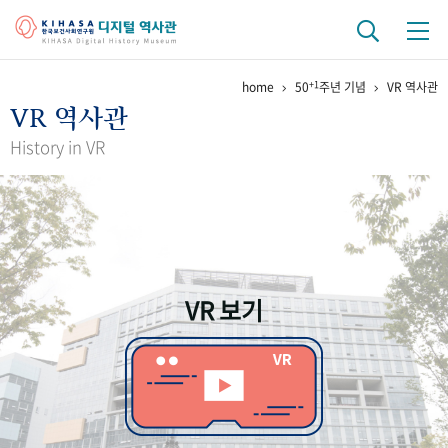
+1
home
50
주년 기념
VR 역사관
기관 역사
VR 역사관
걸어온 길
기관 변천사
역대 기관장
연구원 사람들
History in VR
연구 역사
정책과 연구
키워드로 보는 연구 역사
연구자들
간행물 변천사
VR 보기
기록물 아카이브
사진 아카이브
문서 기록물
행정박물
영상 기록물
+1
50
주년 기념