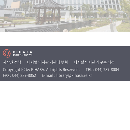
+1
성과 50선
숫자로 보는 50년
50
주년 광장
세계와 함께 한 KIHASA
VR 역사관
저작권 정책
디지털 역사관 개관에 부쳐
디지털 역사관의 구축 배경
Copyright ⓒ by KIHASA. All rights Reserved.
TEL : 044) 287-8004
FAX : 044) 287-8052
E-mail : library@kihasa.re.kr