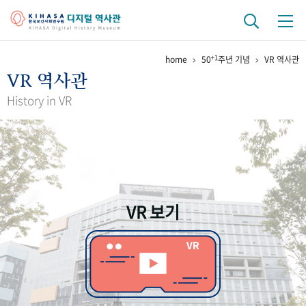
+1
home
50
주년 기념
VR 역사관
기관 역사
VR 역사관
걸어온 길
기관 변천사
역대 기관장
연구원 사람들
History in VR
연구 역사
정책과 연구
키워드로 보는 연구 역사
연구자들
간행물 변천사
VR 보기
기록물 아카이브
사진 아카이브
문서 기록물
행정박물
영상 기록물
+1
50
주년 기념