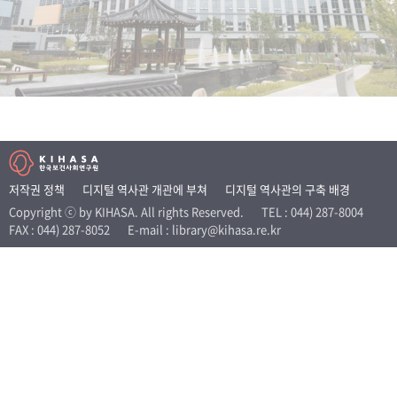
+1
성과 50선
숫자로 보는 50년
50
주년 광장
세계와 함께 한 KIHASA
VR 역사관
저작권 정책
디지털 역사관 개관에 부쳐
디지털 역사관의 구축 배경
Copyright ⓒ by KIHASA. All rights Reserved.
TEL : 044) 287-8004
FAX : 044) 287-8052
E-mail : library@kihasa.re.kr