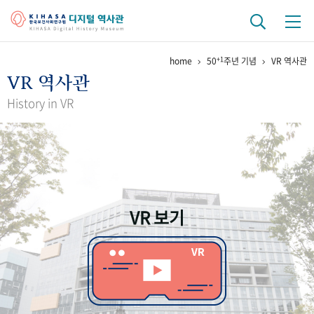
+1
home
50
주년 기념
VR 역사관
기관 역사
VR 역사관
걸어온 길
기관 변천사
역대 기관장
연구원 사람들
History in VR
연구 역사
정책과 연구
키워드로 보는 연구 역사
연구자들
간행물 변천사
VR 보기
기록물 아카이브
사진 아카이브
문서 기록물
행정박물
영상 기록물
+1
50
주년 기념