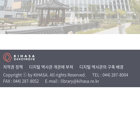
+1
성과 50선
숫자로 보는 50년
50
주년 광장
세계와 함께 한 KIHASA
VR 역사관
저작권 정책
디지털 역사관 개관에 부쳐
디지털 역사관의 구축 배경
Copyright ⓒ by KIHASA. All rights Reserved.
TEL : 044) 287-8004
FAX : 044) 287-8052
E-mail : library@kihasa.re.kr