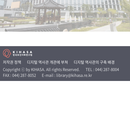
+1
성과 50선
숫자로 보는 50년
50
주년 광장
세계와 함께 한 KIHASA
VR 역사관
저작권 정책
디지털 역사관 개관에 부쳐
디지털 역사관의 구축 배경
Copyright ⓒ by KIHASA. All rights Reserved.
TEL : 044) 287-8004
FAX : 044) 287-8052
E-mail : library@kihasa.re.kr