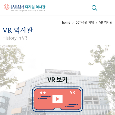
+1
home
50
주년 기념
VR 역사관
기관 역사
VR 역사관
걸어온 길
기관 변천사
역대 기관장
연구원 사람들
History in VR
연구 역사
정책과 연구
키워드로 보는 연구 역사
연구자들
간행물 변천사
VR 보기
기록물 아카이브
사진 아카이브
문서 기록물
행정박물
영상 기록물
+1
50
주년 기념