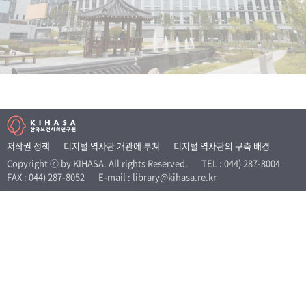
+1
성과 50선
숫자로 보는 50년
50
주년 광장
세계와 함께 한 KIHASA
VR 역사관
저작권 정책
디지털 역사관 개관에 부쳐
디지털 역사관의 구축 배경
Copyright ⓒ by KIHASA. All rights Reserved.
TEL : 044) 287-8004
FAX : 044) 287-8052
E-mail : library@kihasa.re.kr