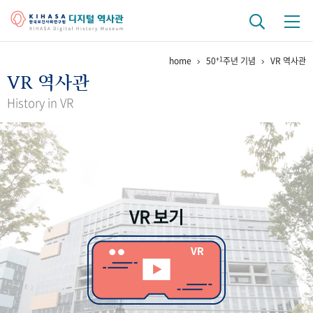
+1
home
50
주년 기념
VR 역사관
기관 역사
VR 역사관
걸어온 길
기관 변천사
역대 기관장
연구원 사람들
History in VR
연구 역사
정책과 연구
키워드로 보는 연구 역사
연구자들
간행물 변천사
VR 보기
기록물 아카이브
사진 아카이브
문서 기록물
행정박물
영상 기록물
+1
50
주년 기념