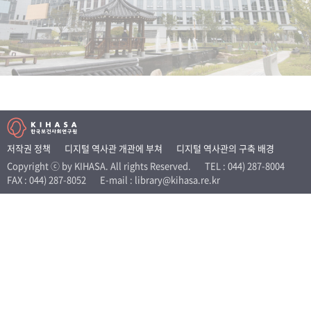
+1
성과 50선
숫자로 보는 50년
50
주년 광장
세계와 함께 한 KIHASA
VR 역사관
저작권 정책
디지털 역사관 개관에 부쳐
디지털 역사관의 구축 배경
Copyright ⓒ by KIHASA. All rights Reserved.
TEL : 044) 287-8004
FAX : 044) 287-8052
E-mail : library@kihasa.re.kr