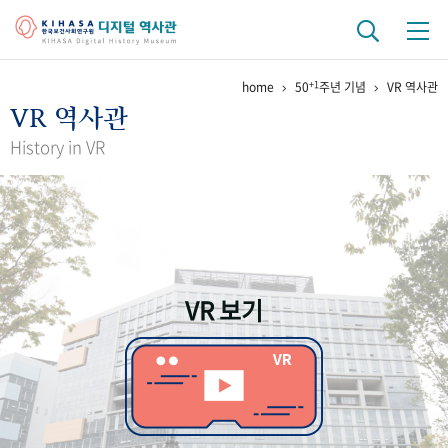
+1
home
50
주년 기념
VR 역사관
기관 역사
VR 역사관
걸어온 길
기관 변천사
역대 기관장
연구원 사람들
History in VR
연구 역사
정책과 연구
키워드로 보는 연구 역사
연구자들
간행물 변천사
VR 보기
기록물 아카이브
사진 아카이브
문서 기록물
행정박물
영상 기록물
+1
50
주년 기념