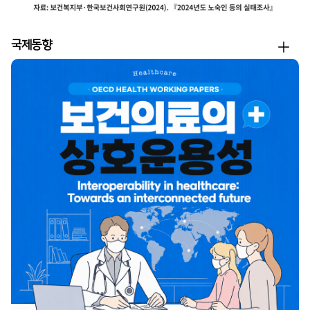
더
국제동향
보
기