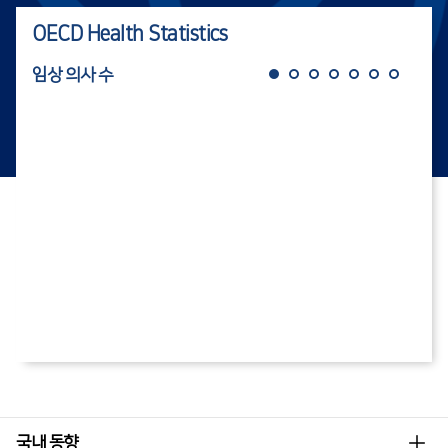
OECD Health Statistics
임상 의사 수
총 
더
국내 동향