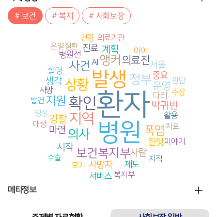
보
기
# 보건
# 복지
# 사회보장
더
메타정보
보
기