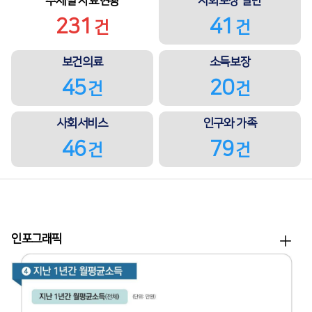
주제별 자료현황
사회보장 일반
231
41
건
건
보건의료
소득보장
45
20
건
건
사회서비스
인구와 가족
46
79
건
건
더
인포그래픽
보
기