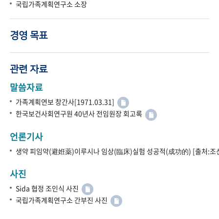
국립가족계획연구소 소장
경영 목표
관련 자료
말씀자료
가족계획연보 창간사[1971.03.31]
한국보건사회연구원 40년사 전임원장 회고록
언론기사
생약 피임약(避姙薬)이루시나 임상(臨床)실험 성공적(成功的) [출처:조선
사진
Sida 협정 조인식 사진
국립가족계획연구소 간부진 사진