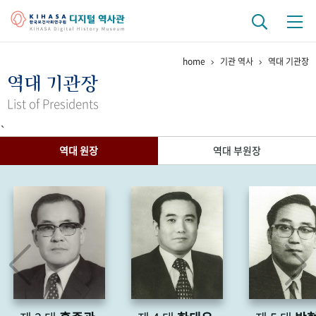
home
기관 역사
역대 기관장
기관 역사
역대 기관장
걸어온 길
기관 변천사
역대 기관장
연구원 사람들
List of Presidents
`
연구 역사
역대 원장
역대 부원장
정책과 연구
키워드로 보는 연구 역사
연구자들
간행물 변천사
기록물 아카이브
사진 아카이브
문서 기록물
행정박물
영상 기록물
+1
50
주년 기념