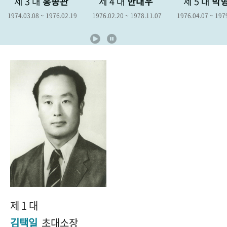
제 3 대
홍종관
제 4 대
한대우
제 5 대
박
+1
성과 50선
숫자로 보는 50년
50
주년 광장
1974.03.08 ~ 1976.02.19
1976.02.20 ~ 1978.11.07
1976.04.07 ~ 197
세계와 함께 한 KIHASA
VR 역사관
제 1 대
김택일
초대소장